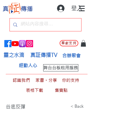
登入
奉獻支持
靈之水滴
真証傳播TV
合辦聚會
經動人心
舞台台板租用服務
認識我們
家書。分享
你的支持
表格下載
售賣點
< Back
谷底反彈