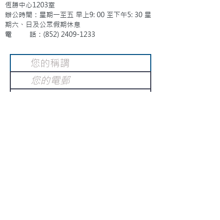
恆勝中心1203室
辦公時間：星期一至五 早上9: 00 至下午5: 30 星
期六、日及公眾假期休息
電 話：(852)
2409-1233
提交
訂閱電子報
：
請電郵至
或填寫訂閱電郵
info@gnci.org.hk
>