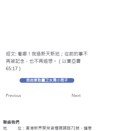
經文: 看哪！我造新天新地；從前的事不
再被記念，也不再追想。（以賽亞書
65:17）
自由索取靈之水滴小冊子
Previous
Next
聯絡我們
地 址：香港新界葵芳貨櫃碼頭路71號，鍾意