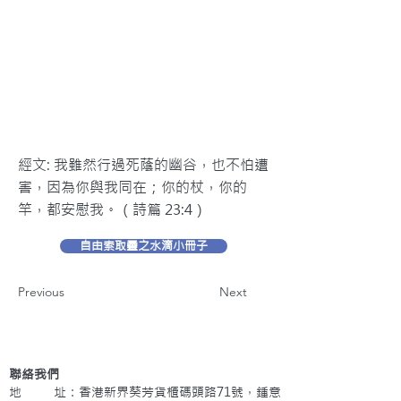
經文: 我雖然行過死蔭的幽谷，也不怕遭
害，因為你與我同在；你的杖，你的
竿，都安慰我。（詩篇 23:4）
自由索取靈之水滴小冊子
Previous
Next
聯絡我們
地 址：香港新界葵芳貨櫃碼頭路71號，鍾意