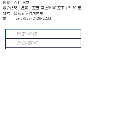
恆勝中心1203室
辦公時間：星期一至五 早上9: 00 至下午5: 30 星
期六、日及公眾假期休息
電 話：(852)
2409-1233
提交
訂閱電子報
：
請電郵至
或填寫訂閱電郵
info@gnci.org.hk
>