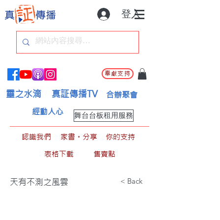
登入
奉獻支持
靈之水滴
真証傳播TV
合辦聚會
經動人心
舞台台板租用服務
認識我們
家書。分享
你的支持
表格下載
售賣點
< Back
天有不測之風雲