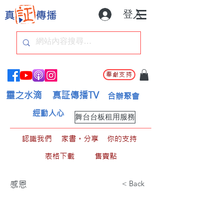
登入
奉獻支持
靈之水滴
真証傳播TV
合辦聚會
經動人心
舞台台板租用服務
認識我們
家書。分享
你的支持
表格下載
售賣點
< Back
感恩