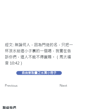
經文: 無論何人，因為門徒的名，只把一
杯涼水給這小子裏的一個喝，我實在告
訴你們，這人不能不得賞賜。（馬太福
音 10:42）
自由索取靈之水滴小冊子
Previous
Next
聯絡我們