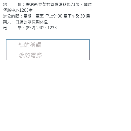
地 址：香港新界葵芳貨櫃碼頭路71號，鍾意
恆勝中心1203室
辦公時間：星期一至五 早上9: 00 至下午5: 30 星
期六、日及公眾假期休息
電 話：(852)
2409-1233
提交
訂閱電子報
：
請電郵至
或填寫訂閱電郵
info@gnci.org.hk