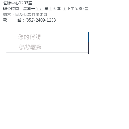
恆勝中心1203室
辦公時間：星期一至五 早上9: 00 至下午5: 30 星
期六、日及公眾假期休息
電 話：(852)
2409-1233
提交
訂閱電子報
：
請電郵至
或填寫訂閱電郵
info@gnci.org.hk
>