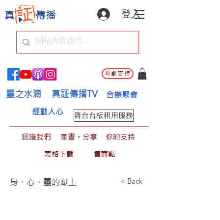
登入
奉獻支持
靈之水滴
真証傳播TV
合辦聚會
經動人心
舞台台板租用服務
認識我們
家書。分享
你的支持
表格下載
售賣點
< Back
身、心、靈的獻上