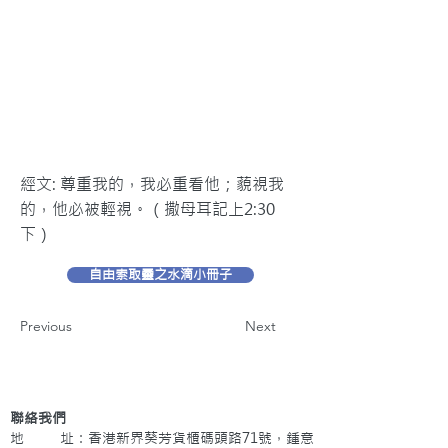
經文: 尊重我的，我必重看他；藐視我
的，他必被輕視。（撒母耳記上2:30
下）
自由索取靈之水滴小冊子
Previous
Next
聯絡我們
地 址：香港新界葵芳貨櫃碼頭路71號，鍾意