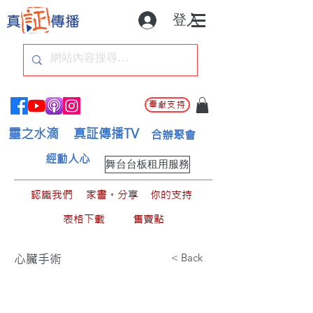
登入
奉獻支持
靈之水滴
真証傳播TV
合辦聚會
經動人心
舞台台板租用服務
認識我們
家書。分享
你的支持
表格下載
售賣點
< Back
心臟手術