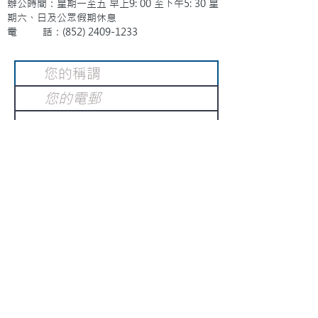
辦公時間：星期一至五 早上9: 00 至下午5: 30 星
期六、日及公眾假期休息
電 話：(852)
2409-1233
提交
訂閱電子報
：
請電郵至
或填寫訂閱電郵
info@gnci.org.hk
>