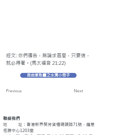
經文: 你們禱告，無論求甚麼，只要信，
就必得著。(馬太福音 21:22)
自由索取靈之水滴小冊子
Previous
Next
聯絡我們
地 址：香港新界葵芳貨櫃碼頭路71號，鍾意
恆勝中心1203室