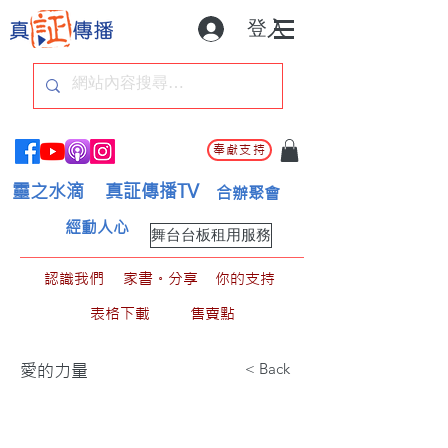
登入
奉獻支持
靈之水滴
真証傳播TV
合辦聚會
經動人心
舞台台板租用服務
認識我們
家書。分享
你的支持
表格下載
售賣點
< Back
愛的力量