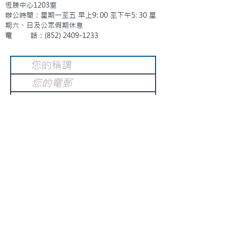
恆勝中心1203室
辦公時間：星期一至五 早上9: 00 至下午5: 30 星
期六、日及公眾假期休息
電 話：(852)
2409-1233
提交
訂閱電子報
：
請電郵至
或填寫訂閱電郵
info@gnci.org.hk
>