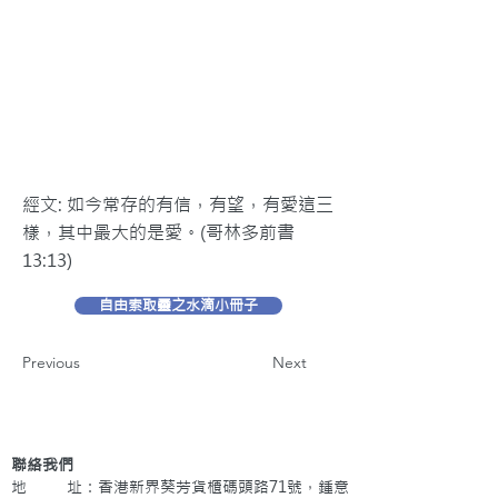
經文: 如今常存的有信，有望，有愛這三
樣，其中最大的是愛。(哥林多前書
13:13)
自由索取靈之水滴小冊子
Previous
Next
聯絡我們
地 址：香港新界葵芳貨櫃碼頭路71號，鍾意