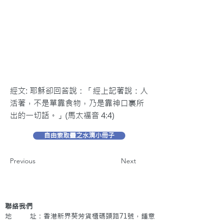
經文: 耶穌卻回答說：「經上記著說：人
活著，不是單靠食物，乃是靠神口裏所
出的一切話。」(馬太福音 4:4)
自由索取靈之水滴小冊子
Previous
Next
聯絡我們
地 址：香港新界葵芳貨櫃碼頭路71號，鍾意