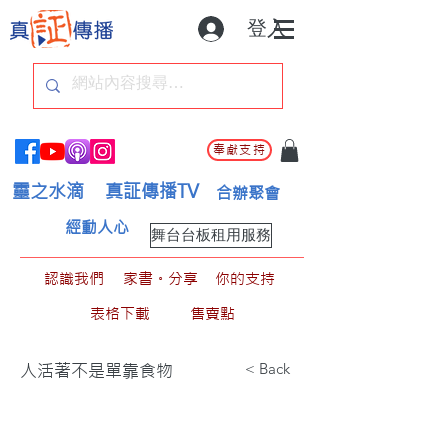
登入
奉獻支持
靈之水滴
真証傳播TV
合辦聚會
經動人心
舞台台板租用服務
認識我們
家書。分享
你的支持
表格下載
售賣點
< Back
人活著不是單靠食物