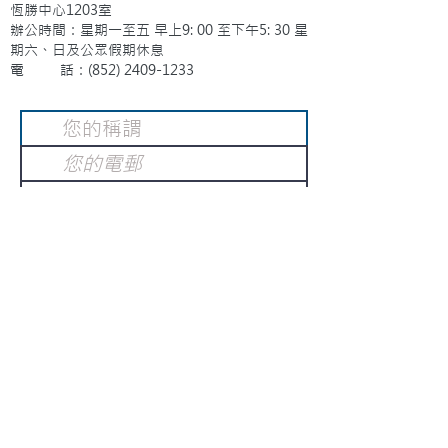
恆勝中心1203室
辦公時間：星期一至五 早上9: 00 至下午5: 30 星
期六、日及公眾假期休息
電 話：(852)
2409-1233
提交
訂閱電子報
：
請電郵至
或填寫訂閱電郵
info@gnci.org.hk
>