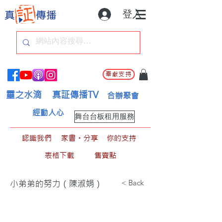
登入
奉獻支持
靈之水滴
真証傳播TV
合辦聚會
經動人心
舞台台板租用服務
認識我們
家書。分享
你的支持
表格下載
售賣點
< Back
小弟弟的努力（陳淑娟）