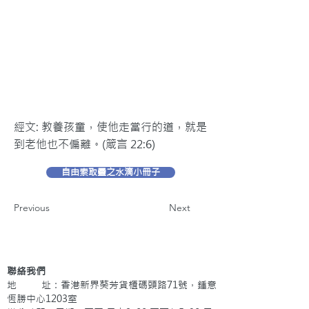
經文: 教養孩童，使他走當行的道，就是
到老他也不偏離。(箴言 22:6)
自由索取靈之水滴小冊子
Previous
Next
聯絡我們
地 址：香港新界葵芳貨櫃碼頭路71號，鍾意
恆勝中心1203室