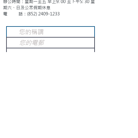
辦公時間：星期一至五 早上9: 00 至下午5: 30 星
期六、日及公眾假期休息
電 話：(852)
2409-1233
提交
訂閱電子報
：
請電郵至
或填寫訂閱電郵
info@gnci.org.hk
>