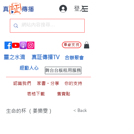
登入
奉獻支持
靈之水滴
真証傳播TV
合辦聚會
經動人心
舞台台板租用服務
認識我們
家書。分享
你的支持
表格下載
售賣點
< Back
生命的杯 （姜樂雯）