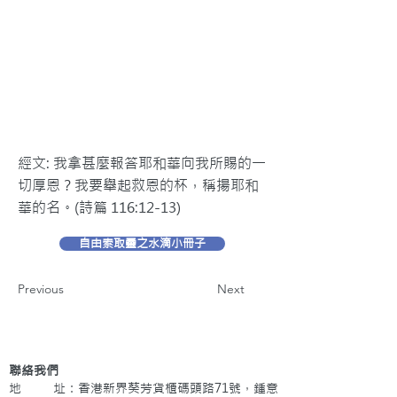
經文: 我拿甚麼報答耶和華向我所賜的一
切厚恩？我要舉起救恩的杯，稱揚耶和
華的名。(詩篇 116:12-13)
自由索取靈之水滴小冊子
Previous
Next
聯絡我們
地 址：香港新界葵芳貨櫃碼頭路71號，鍾意