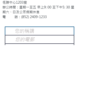
恆勝中心1203室
辦公時間：星期一至五 早上9: 00 至下午5: 30 星
期六、日及公眾假期休息
電 話：(852)
2409-1233
提交
訂閱電子報
：
請電郵至
或填寫訂閱電郵
info@gnci.org.hk
>