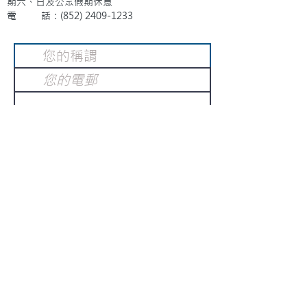
期六、日及公眾假期休息
電 話：(852)
2409-1233
提交
訂閱電子報
：
請電郵至
或填寫訂閱電郵
info@gnci.org.hk
>