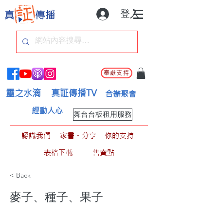
登入
奉獻支持
靈之水滴
真証傳播TV
合辦聚會
經動人心
舞台台板租用服務
認識我們
家書。分享
你的支持
表格下載
售賣點
< Back
麥子、種子、果子