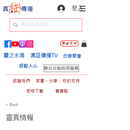
登入
奉獻支持
靈之水滴
真証傳播TV
合辦聚會
經動人心
舞台台板租用服務
認識我們
家書。分享
你的支持
表格下載
售賣點
< Back
靈異情報