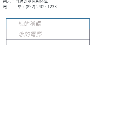
期六、日及公眾假期休息
電 話：(852)
2409-1233
提交
訂閱電子報
：
請電郵至
或填寫訂閱電郵
info@gnci.org.hk
>