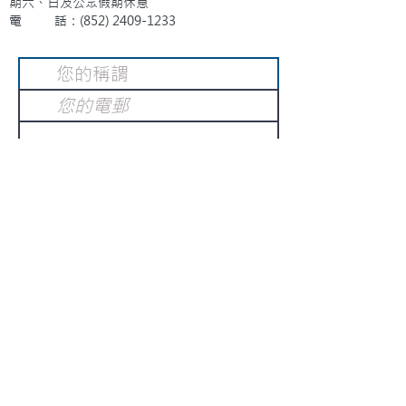
期六、日及公眾假期休息
電 話：(852)
2409-1233
提交
訂閱電子報
：
請電郵至
或填寫訂閱電郵
info@gnci.org.hk
>