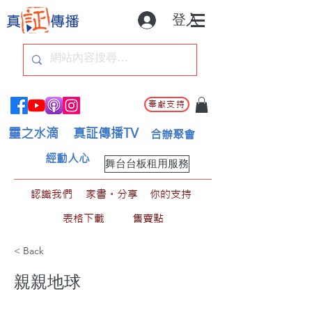
登入
奉獻支持
靈之水滴
真証傳播TV
合辦聚會
經動人心
舞台台板租用服務
認識我們
家書。分享
你的支持
表格下載
售賣點
< Back
親親地球