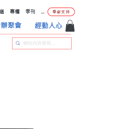
道
專欄
季刊
...
奉獻支持
合辦聚會
經動人心