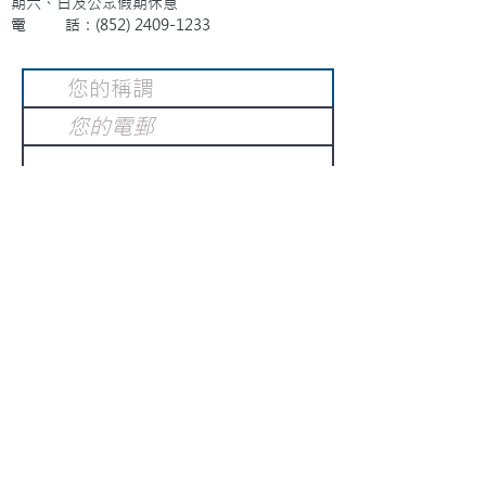
期六、日及公眾假期休息
電 話：(852)
2409-1233
提交
訂閱電子報
：
請電郵至
或填寫訂閱電郵
info@gnci.org.hk
>