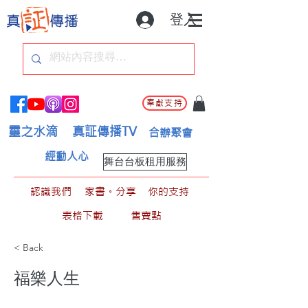
登入
奉獻支持
靈之水滴
真証傳播TV
合辦聚會
經動人心
舞台台板租用服務
認識我們
家書。分享
你的支持
表格下載
售賣點
< Back
福樂人生