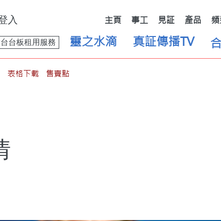
登入
主頁
事工
見証
產品
頻
靈之水滴
真証傳播TV
舞台台板租用服務
表格下載
售賣點
情