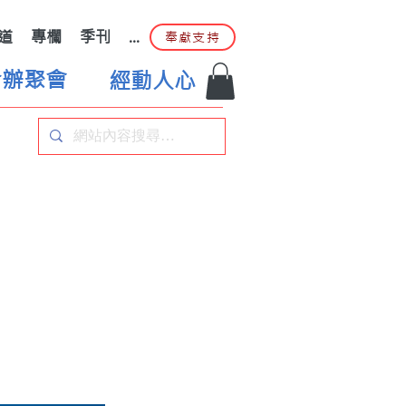
道
專欄
季刊
...
奉獻支持
合辦聚會
經動人心