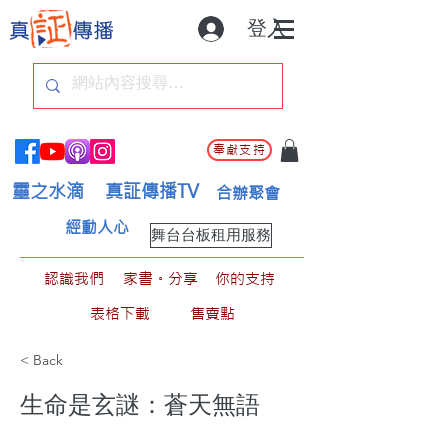
登入
奉獻支持
靈之水滴
真証傳播TV
合辦聚會
經動人心
舞台台板租用服務
認識我們
家書。分享
你的支持
表格下載
售賣點
< Back
生命是玄謎：蒼天無語