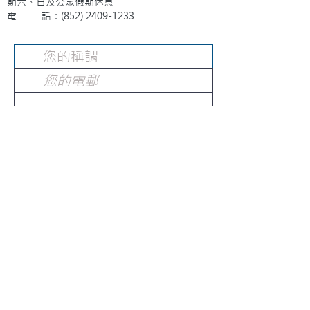
期六、日及公眾假期休息
電 話：(852)
2409-1233
提交
訂閱電子報
：
請電郵至
或填寫訂閱電郵
info@gnci.org.hk
>