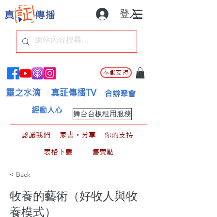
登入
奉獻支持
靈之水滴
真証傳播TV
合辦聚會
經動人心
舞台台板租用服務
認識我們
家書。分享
你的支持
表格下載
售賣點
< Back
牧養的藝術（好牧人與牧
養模式）