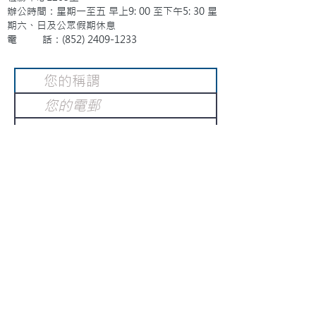
辦公時間：星期一至五 早上9: 00 至下午5: 30 星
期六、日及公眾假期休息
電 話：(852)
2409-1233
提交
訂閱電子報
：
請電郵至
或填寫訂閱電郵
info@gnci.org.hk
>