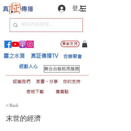
登入
奉獻支持
靈之水滴
真証傳播TV
合辦聚會
經動人心
舞台台板租用服務
認識我們
家書。分享
你的支持
表格下載
售賣點
< Back
末世的經濟