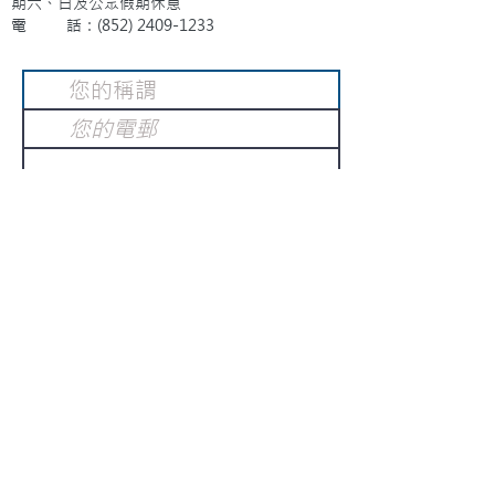
期六、日及公眾假期休息
電 話：(852)
2409-1233
提交
訂閱電子報
：
請電郵至
或填寫訂閱電郵
info@gnci.org.hk
>