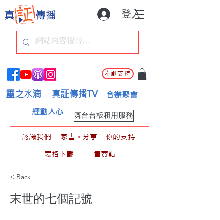
登入
奉獻支持
靈之水滴
真証傳播TV
合辦聚會
經動人心
舞台台板租用服務
認識我們
家書。分享
你的支持
表格下載
售賣點
< Back
末世的七個記號