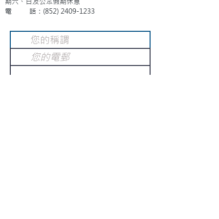
期六、日及公眾假期休息
電 話：(852)
2409-1233
提交
訂閱電子報
：
請電郵至
或填寫訂閱電郵
info@gnci.org.hk
>