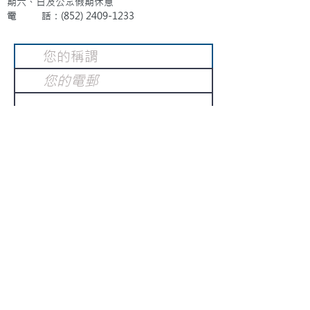
期六、日及公眾假期休息
電 話：(852)
2409-1233
提交
訂閱電子報
：
請電郵至
或填寫訂閱電郵
info@gnci.org.hk
>