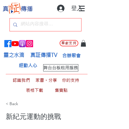
登入
奉獻支持
靈之水滴
真証傳播TV
合辦聚會
經動人心
舞台台板租用服務
認識我們
家書。分享
你的支持
表格下載
售賣點
< Back
新紀元運動的挑戰