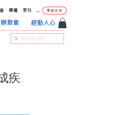
道
專欄
季刊
...
奉獻支持
合辦聚會
經動人心
成疾