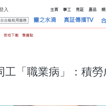
登入
主頁
事工
見証
產品
頻
靈之水滴
真証傳播TV
舞台台板租用服務
表格下載
售賣點
同工「職業病」：積勞