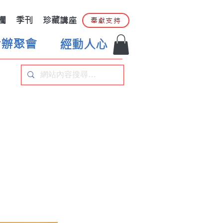
欄
季刊
珍藏講座
奉獻支持
合辦聚會
經動人心