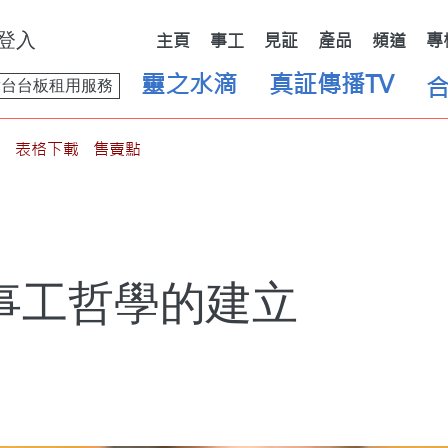
登入
主頁
事工
見証
產品
頻道
專
靈之水滴
真証傳播TV
舞台台板租用服務
表格下載
售賣點
事工哲學的建立