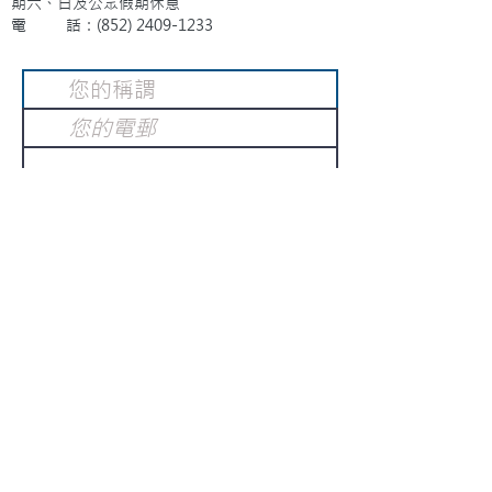
期六、日及公眾假期休息
電 話：(852)
2409-1233
提交
訂閱電子報
：
請電郵至
或填寫訂閱電郵
info@gnci.org.hk
>