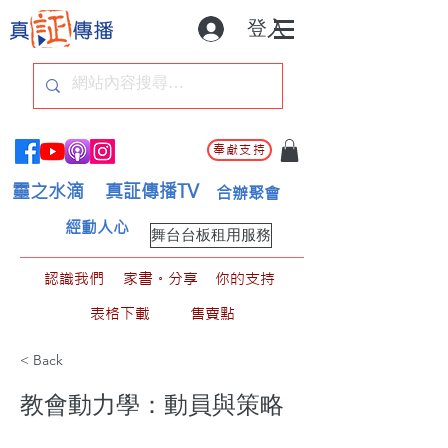
登入
奉獻支持
靈之水滴
真証傳播TV
合辦聚會
經動人心
舞台台板租用服務
認識我們
家書。分享
你的支持
表格下載
售賣點
< Back
教會動力學：動員與策略