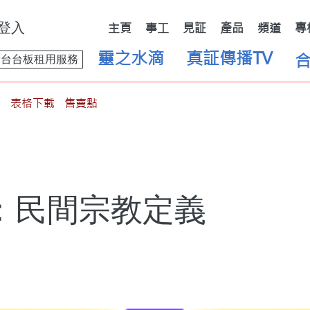
登入
主頁
事工
見証
產品
頻道
專
靈之水滴
真証傳播TV
舞台台板租用服務
表格下載
售賣點
：民間宗教定義