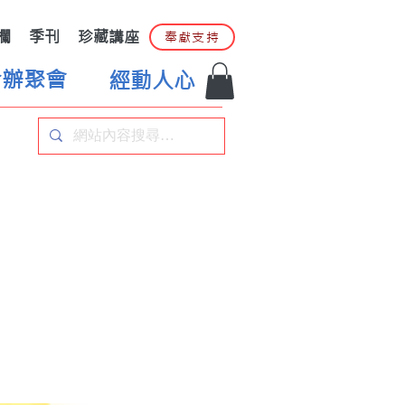
欄
季刊
珍藏講座
奉獻支持
合辦聚會
經動人心