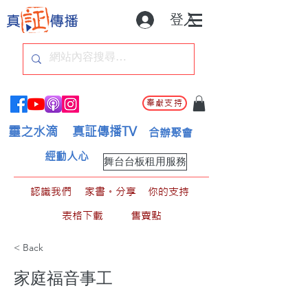
登入
奉獻支持
靈之水滴
真証傳播TV
合辦聚會
經動人心
舞台台板租用服務
認識我們
家書。分享
你的支持
表格下載
售賣點
< Back
家庭福音事工