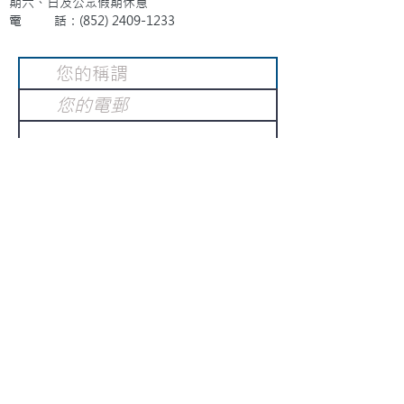
期六、日及公眾假期休息
電 話：(852)
2409-1233
提交
訂閱電子報
：
請電郵至
或填寫訂閱電郵
info@gnci.org.hk
>