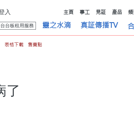
登入
主頁
事工
見証
產品
頻
靈之水滴
真証傳播TV
舞台台板租用服務
表格下載
售賣點
病了