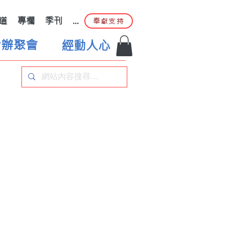
道
專欄
季刊
...
奉獻支持
合辦聚會
經動人心