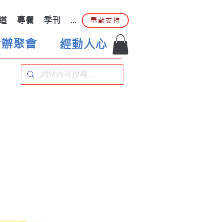
道
專欄
季刊
...
奉獻支持
合辦聚會
經動人心