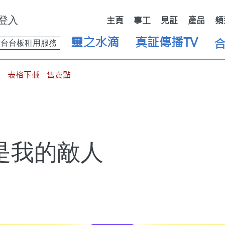
登入
主頁
事工
見証
產品
頻
靈之水滴
真証傳播TV
舞台台板租用服務
表格下載
售賣點
是我的敵人