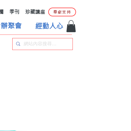
欄
季刊
珍藏講座
奉獻支持
合辦聚會
經動人心