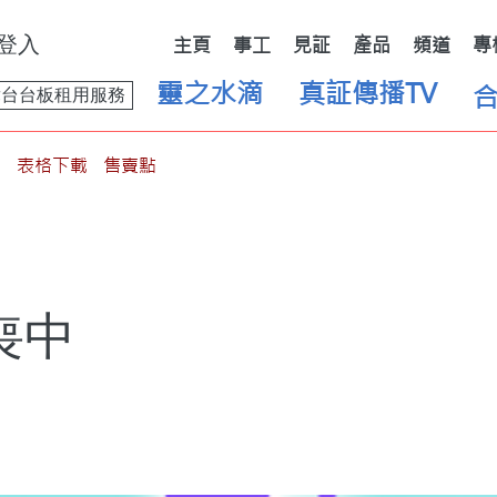
登入
主頁
事工
見証
產品
頻道
專
靈之水滴
真証傳播TV
舞台台板租用服務
表格下載
售賣點
喪中