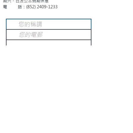
期六、日及公眾假期休息
電 話：(852)
2409-1233
提交
訂閱電子報
：
請電郵至
或填寫訂閱電郵
info@gnci.org.hk
>