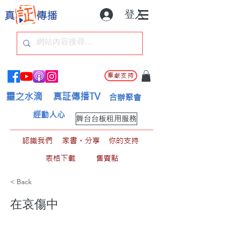
登入
奉獻支持
靈之水滴
真証傳播TV
合辦聚會
經動人心
舞台台板租用服務
認識我們
家書。分享
你的支持
表格下載
售賣點
< Back
在哀傷中