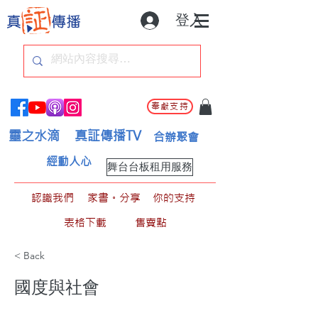
登入
奉獻支持
靈之水滴
真証傳播TV
合辦聚會
經動人心
舞台台板租用服務
認識我們
家書。分享
你的支持
表格下載
售賣點
< Back
國度與社會