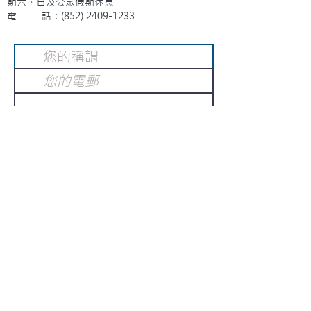
期六、日及公眾假期休息
電 話：(852)
2409-1233
提交
訂閱電子報
：
請電郵至
或填寫訂閱電郵
info@gnci.org.hk
>