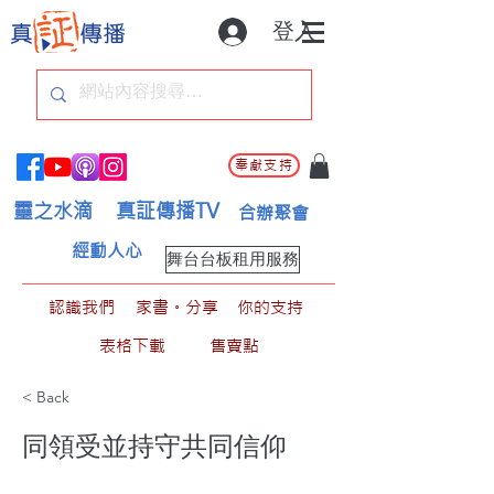
登入
奉獻支持
靈之水滴
真証傳播TV
合辦聚會
經動人心
舞台台板租用服務
認識我們
家書。分享
你的支持
表格下載
售賣點
< Back
同領受並持守共同信仰