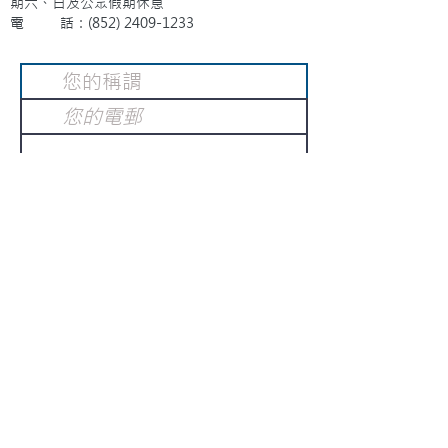
期六、日及公眾假期休息
電 話：(852)
2409-1233
提交
訂閱電子報
：
請電郵至
或填寫訂閱電郵
info@gnci.org.hk
>