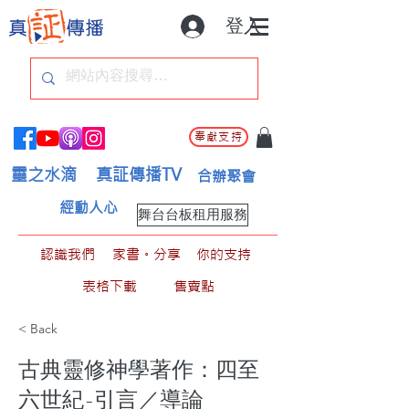
登入
奉獻支持
靈之水滴
真証傳播TV
合辦聚會
經動人心
舞台台板租用服務
認識我們
家書。分享
你的支持
表格下載
售賣點
< Back
古典靈修神學著作：四至
六世紀-引言／導論