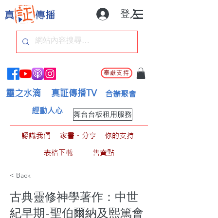
登入
奉獻支持
靈之水滴
真証傳播TV
合辦聚會
經動人心
舞台台板租用服務
認識我們
家書。分享
你的支持
表格下載
售賣點
< Back
古典靈修神學著作：中世
紀早期-聖伯爾納及熙篤會