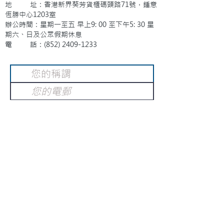
地 址：香港新界葵芳貨櫃碼頭路71號，鍾意
恆勝中心1203室
辦公時間：星期一至五 早上9: 00 至下午5: 30 星
期六、日及公眾假期休息
電 話：(852)
2409-1233
提交
訂閱電子報
：
請電郵至
或填寫訂閱電郵
info@gnci.org.hk
>