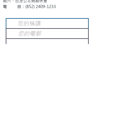
期六、日及公眾假期休息
電 話：(852)
2409-1233
提交
訂閱電子報
：
請電郵至
或填寫訂閱電郵
info@gnci.org.hk
>