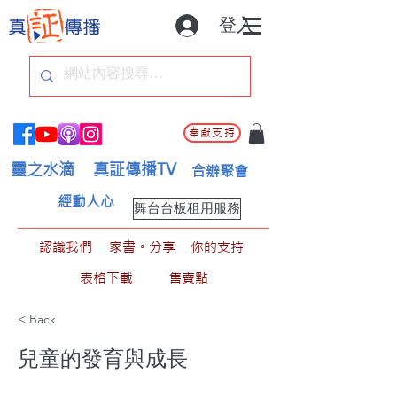
登入
奉獻支持
靈之水滴
真証傳播TV
合辦聚會
經動人心
舞台台板租用服務
認識我們
家書。分享
你的支持
表格下載
售賣點
< Back
兒童的發育與成長