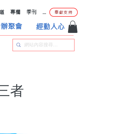
道
專欄
季刊
...
奉獻支持
合辦聚會
經動人心
三者