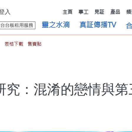
登入
主頁
事工
見証
產品
頻
靈之水滴
真証傳播TV
舞台台板租用服務
表格下載
售賣點
研究：混淆的戀情與第