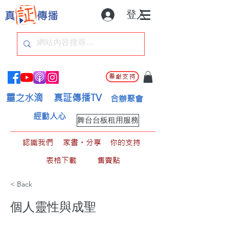
登入
奉獻支持
靈之水滴
真証傳播TV
合辦聚會
經動人心
舞台台板租用服務
認識我們
家書。分享
你的支持
表格下載
售賣點
< Back
個人靈性與成聖