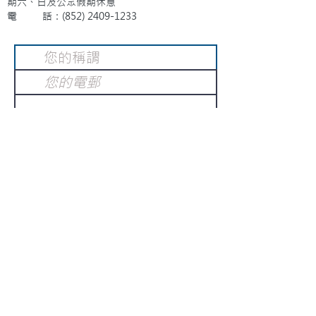
期六、日及公眾假期休息
電 話：(852)
2409-1233
提交
訂閱電子報
：
請電郵至
或填寫訂閱電郵
info@gnci.org.hk
>