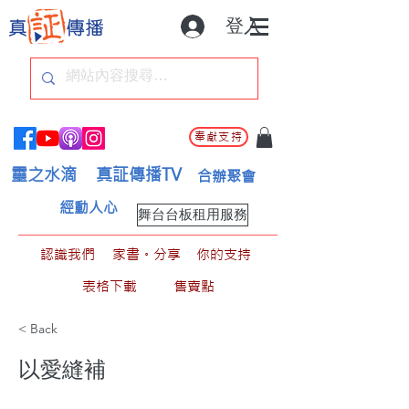
登入
奉獻支持
靈之水滴
真証傳播TV
合辦聚會
經動人心
舞台台板租用服務
認識我們
家書。分享
你的支持
表格下載
售賣點
< Back
以愛縫補