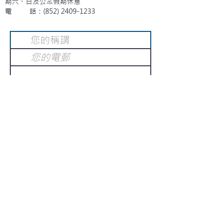
期六、日及公眾假期休息
電 話：(852)
2409-1233
提交
訂閱電子報
：
請電郵至
或填寫訂閱電郵
info@gnci.org.hk
>