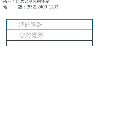
期六、日及公眾假期休息
電 話：(852)
2409-1233
提交
訂閱電子報
：
請電郵至
或填寫訂閱電郵
info@gnci.org.hk
>