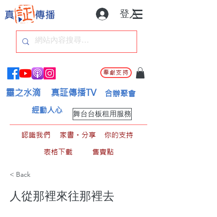
登入
奉獻支持
靈之水滴
真証傳播TV
合辦聚會
經動人心
舞台台板租用服務
認識我們
家書。分享
你的支持
表格下載
售賣點
< Back
人從那裡來往那裡去