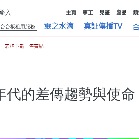
登入
主頁
事工
見証
產品
頻
靈之水滴
真証傳播TV
舞台台板租用服務
表格下載
售賣點
年代的差傳趨勢與使命