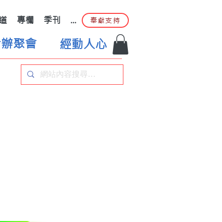
道
專欄
季刊
...
奉獻支持
合辦聚會
經動人心