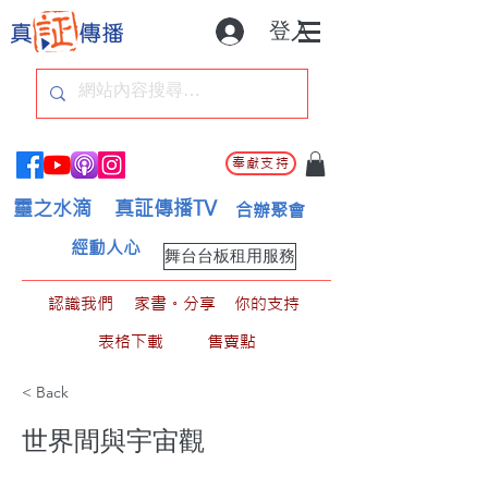
登入
奉獻支持
靈之水滴
真証傳播TV
合辦聚會
經動人心
舞台台板租用服務
認識我們
家書。分享
你的支持
表格下載
售賣點
< Back
世界間與宇宙觀