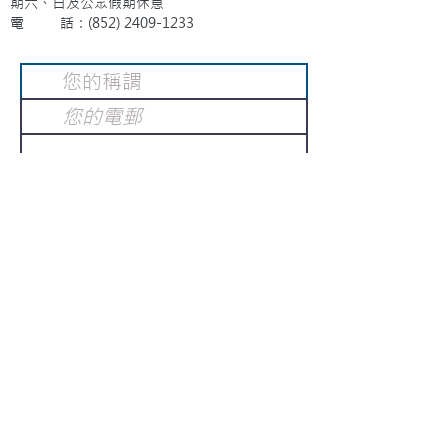
期六、日及公眾假期休息
電 話：(852)
2409-1233
提交
訂閱電子報
：
請電郵至
或填寫訂閱電郵
info@gnci.org.hk
>