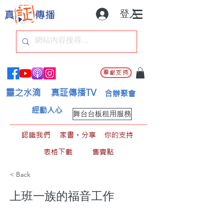
登入
奉獻支持
靈之水滴
真証傳播TV
合辦聚會
經動人心
舞台台板租用服務
認識我們
家書。分享
你的支持
表格下載
售賣點
< Back
上班一族的福音工作