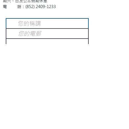
期六、日及公眾假期休息
電 話：(852)
2409-1233
提交
訂閱電子報
：
請電郵至
或填寫訂閱電郵
info@gnci.org.hk
>