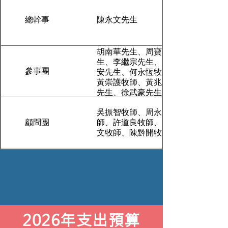
總幹事
陳永文先生
胡南華先生、周寶熙牧師、鍾健楷牧
生、李繼宗先生、陳良玉女士、尹祖
參事團
安先生、何永恆牧師、韓佳玲女士、
黃崇護牧師、黃兆祺先生、龐曹聖玉
先生、徐武豪先生、彭婉明女士
吳振智牧師、周永健牧師、林德皓牧
顧問團
師、許道良牧師、朱活平牧師、褚永
文牧師、陳黔開牧師、蕭壽華牧師、
2026年支出預算