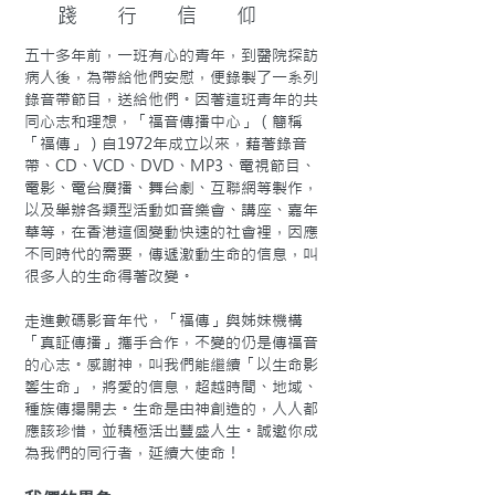
踐行信仰
五十多年前，一班有心的青年，到醫院探訪
病人後，為帶給他們安慰，便錄製了一系列
錄音帶節目，送給他們。因著這班青年的共
同心志和理想，「福音傳播中心」（簡稱
「福傳」）自1972年成立以來，藉著錄音
帶、CD、VCD、DVD、MP3、電視節目、
電影、電台廣播、舞台劇、互聯網等製作，
以及舉辦各類型活動如音樂會、講座、嘉年
華等，在香港這個變動快速的社會裡，因應
不同時代的需要，傳遞激動生命的信息，叫
很多人的生命得著改變。
走進數碼影音年代，「福傳」與姊妹機構
「真証傳播」攜手合作，不變的仍是傳福音
的心志。感謝神，叫我們能繼續「以生命影
響生命」，將愛的信息，超越時間、地域、
種族傳揚開去。生命是由神創造的，人人都
應該珍惜，並積極活出豐盛人生。誠邀你成
為我們的同行者，延續大使命！