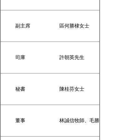
副主席
區何勝棣女士
司庫
許朝英先生
秘書
陳桂芬女士
董事
林誠信牧師、毛勝綿先生、蕭婷校長