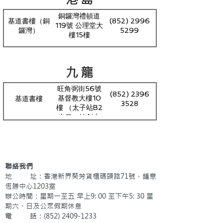
銅鑼灣禮頓道
基道書樓（銅
(852) 2996
119號 公理堂大
鑼灣）
5299
樓15樓
九龍
旺角弼街56號
(852) 2396
基督教大樓10
基道書樓
3528
樓 （太子站B2
出口，始創中
心側；旺角東
站D出口）
聯絡我們
地 址：香港新界葵芳貨櫃碼頭路71號，鍾意
恆勝中心1203室
辦公時間：星期一至五 早上9: 00 至下午5: 30 星
期六、日及公眾假期休息
電 話：(852)
2409-1233