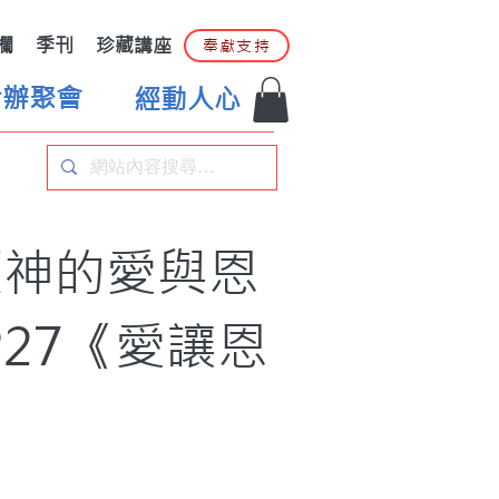
欄
季刊
珍藏講座
奉獻支持
合辦聚會
經動人心
歷神的愛與恩
27《愛讓恩