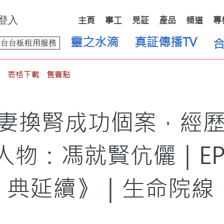
登入
主頁
事工
見証
產品
頻道
專
靈之水滴
真証傳播TV
舞台台板租用服務
表格下載
售賣點
妻換腎成功個案，經
人物：馮就賢伉儷｜EP
典延續》｜生命院線