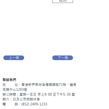
上一個
下一個
聯絡我們
地 址：香港新界葵芳貨櫃碼頭路71號，鍾意
恆勝中心1203室
辦公時間：星期一至五 早上9: 00 至下午5: 30 星
期六、日及公眾假期休息
電 話：(852)
2409-1233