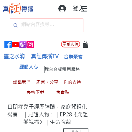
登入
奉獻支持
靈之水滴
真証傳播TV
合辦聚會
經動人心
舞台台板租用服務
認識我們
家書。分享
你的支持
表格下載
售賣點
自閉症兒子經歷神蹟，家庭咒詛化
祝福！｜見證人物：｜EP28《咒詛
變祝福》｜生命院線
返回