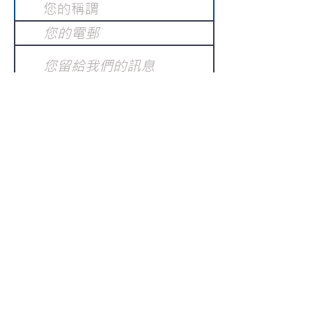
提交
訂閱電子報
：
請電郵至
或填寫訂閱電郵
info@gnci.org.hk
>
Copyright © 2021 GoodNews
Communication International Ltd 真証傳