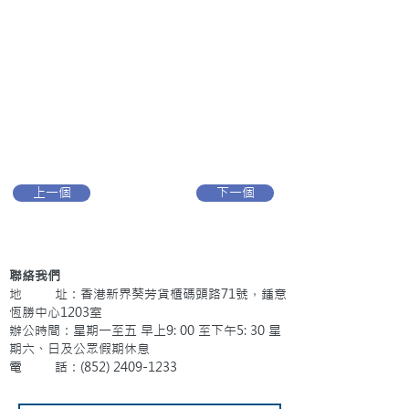
上一個
下一個
聯絡我們
地 址：香港新界葵芳貨櫃碼頭路71號，鍾意
恆勝中心1203室
辦公時間：星期一至五 早上9: 00 至下午5: 30 星
期六、日及公眾假期休息
電 話：(852)
2409-1233