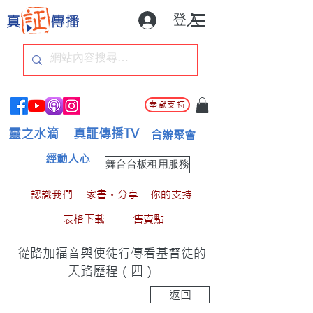
登入
奉獻支持
靈之水滴
真証傳播TV
合辦聚會
經動人心
舞台台板租用服務
認識我們
家書。分享
你的支持
表格下載
售賣點
從路加福音與使徒行傳看基督徒的
天路歷程（四）
返回