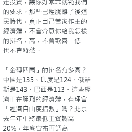
走投資，讓你好乖乖就範我們
的要求。那些已經脫離了後殖
民時代，真正自己當家作主的
經濟體，不會介意你給我怎樣
的排名，高，不會歡喜，低，
也不會發愁。

「金磚四國」的排名有多高？
中國是135、印度是124、俄羅
斯是143、巴西是113。這些經
濟正在騰飛的經濟體，有理會
「經濟自由度指數」嗎？北京
去年年中將最低工資調高
20%，年底宣布再調高