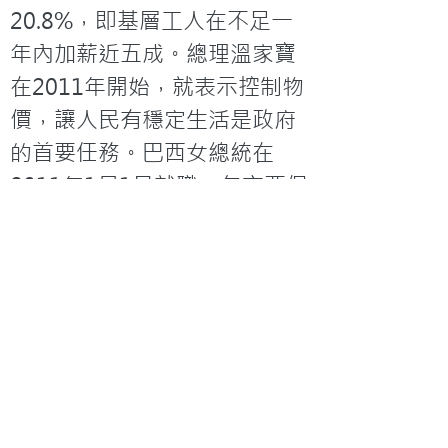
20.8%，即基層工人在不足一
年內加薪近五成。總理溫家寶
在2011年開始，就表示控制物
價，讓人民有穩定生活是政府
的首要任務。巴西女總統在
2011年1月1日就職，矢言要保
護窮人，控制通脹及擴大基礎
建設。

中國、巴西積蓄了一定的經濟
實力後，當政者想到的是怎樣
改善基層人民生活，香港發了
很久的財，卻變成全球貧富最
懸殊的地區，當政者仍沉醉在