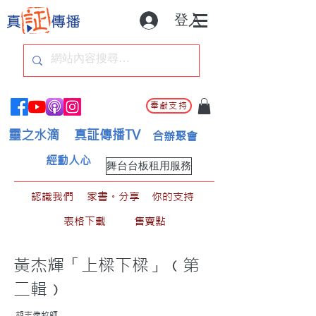
登入
奉獻支持
靈之水滴
真証傳播TV
合辦聚會
經動人心
舞台台板租用服務
認識我們
家書。分享
你的支持
表格下載
售賣點
黃杰輝「上樑下樑」﹙第
二輯﹚
胡志偉牧師