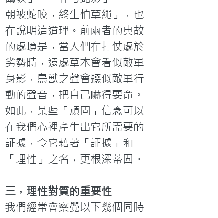
朝被蛇咬，終生怕草繩」，也
在說明這道理。前兩者的典故
的處境是，當人們在打仗處於
劣勢時，遠處草木會看似敵軍
身影，鳥獸之聲會聽似敵軍行
動的聲音，把自己嚇得要命。
如此，某些「頑固」信念可以
在我們心裡產生出它所需要的
証據，令它藉著「証據」和
「理性」之名，更根深蒂固。
三，理性對質的重要性
我們經常會察覺以下幾個同時