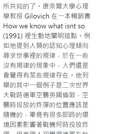
所共知的了。康奈爾大學心理
學教授 Gilovich 在一本暢銷書
How we know what isnt so 
(1991) 裡生動地闡明這點。例
如他提到人類的認知心理傾向
尋求世事裡的規律，於在一些
沒有規律的現象中，人們還是
會覺得有某些規律存在。他列
舉的其中一個例子是二次世界
大戰時德軍空襲英國倫敦，空
襲時投放的炸彈的位置應該是
隨機的，畢竟有很多即時的環
境因素影響著戰機何時投放炸