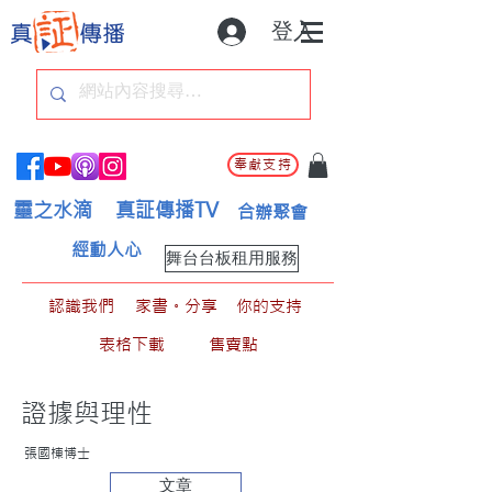
登入
奉獻支持
靈之水滴
真証傳播TV
合辦聚會
經動人心
舞台台板租用服務
認識我們
家書。分享
你的支持
表格下載
售賣點
證據與理性
張國棟博士
文章