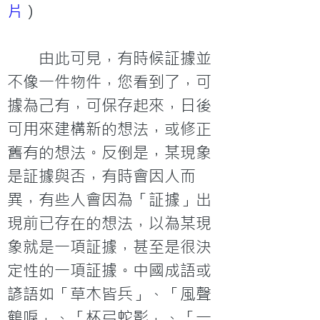
片
）

　　由此可見，有時候証據並
不像一件物件，您看到了，可
據為己有，可保存起來，日後
可用來建構新的想法，或修正
舊有的想法。反倒是，某現象
是証據與否，有時會因人而
異，有些人會因為「証據」出
現前已存在的想法，以為某現
象就是一項証據，甚至是很決
定性的一項証據。中國成語或
諺語如「草木皆兵」、「風聲
鶴唳」、「杯弓蛇影」、「一