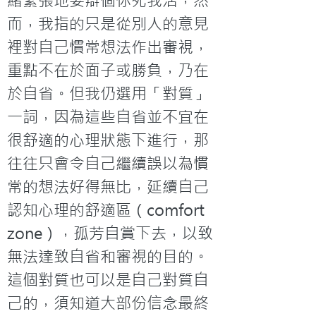
緒緊張地要辯個你死我活，然
而，我指的只是從別人的意見
裡對自己慣常想法作出審視，
重點不在於面子或勝負，乃在
於自省。但我仍選用「對質」
一詞，因為這些自省並不宜在
很舒適的心理狀態下進行，那
往往只會令自己繼續誤以為慣
常的想法好得無比，延續自己
認知心理的舒適區（comfort 
zone），孤芳自賞下去，以致
無法達致自省和審視的目的。
這個對質也可以是自己對質自
己的，須知道大部份信念最終