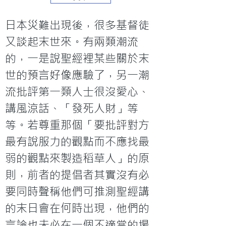
日本災難出現後，很多基督徒
又談起末世來。有兩類潮流
的，一是說聖經裡某些關於末
世的預言好像應驗了，另一潮
流批評第一類人士很沒愛心、
講風涼話、「發死人財」等
等。若尊重那個「要批評對方
最有說服力的觀點而不應找最
弱的觀點來製造稻草人」的原
則，前者的提倡者其實沒有必
要同時聲稱他們可推測聖經講
的末日會在何時出現，他們的
言論也未必在一個不適當的場