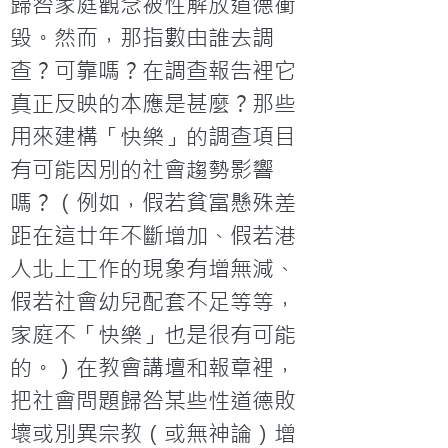
歸咎家庭觀念被性解放道德衝
毀。然而，那指數由誰去調
查？可靠嗎？在調查報告裡它
真正反映的本應是甚麼？那些
用來建構「快樂」的調查項目
有可能因別的社會趨勢影響
嗎？（例如，假若貧富懸殊差
距在這廿年不斷增加、假若港
人北上工作的現象有增無減、
假若社會幼兒配套不足等等，
家庭不「快樂」也是很有可能
的。）在教會講壇和報章裡，
把社會問題歸咎某些性道德敗
壞或別異宗教（或無神論）增