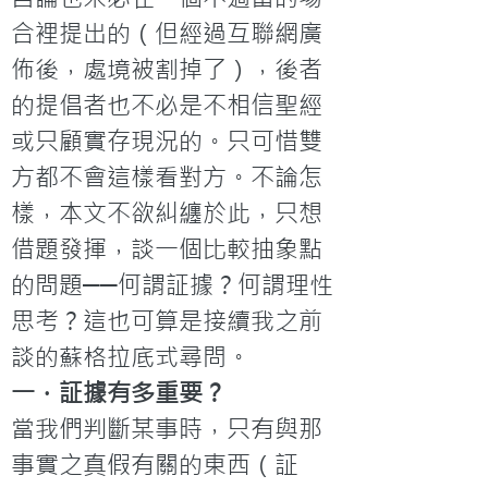
合裡提出的（但經過互聯網廣
佈後，處境被割掉了），後者
的提倡者也不必是不相信聖經
或只顧實存現況的。只可惜雙
方都不會這樣看對方。不論怎
樣，本文不欲糾纏於此，只想
借題發揮，談一個比較抽象點
的問題──何謂証據？何謂理性
思考？這也可算是接續我之前
談的蘇格拉底式尋問。
一．証據有多重要？
當我們判斷某事時，只有與那
事實之真假有關的東西（証