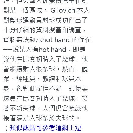
彈，但英國人卻覺得德軍在針
對某一個區域。 Gilovich 本人
對藍球運動員射球成功作出了
十分仔細的資料搜查和調查，
資料無法顯示hot hand 的存在
──說某人有hot hand，即是
說他在比賽初時入了幾球，他
會繼續射入很多球。然而，觀
眾、評述員、教練和球員本
身，卻對此深信不疑，即使某
球員在比賽初時入了幾球，接
著不斷失球，人們仍會應該他
接著還是入球多於失球的。
（
類似觀點可參考這網上短