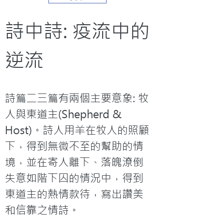
詩中詩: 疫流中的
逆流
詩篇二三篇有兩個主要意象: 牧
人與東道主(Shepherd & 
Host)。詩人用羊在牧人的照顧
下，得到無微不至的幫助的情
境，並在寄人離下、落魄潦倒
失意如階下囚的情況中，得到
東道主的熱情款待，寫出讚美
和信靠之情詩。