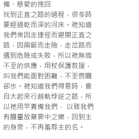
備、慈愛的挽回
找到正直之路的過程，很多時
要經過乾而深的河床。祂知道
我們常因走捷徑而避開正直之
路，因兩鋌而走險，走岔路而
遇到危險或失敗，所以祂無微
不至的供應，用杖保護救援，
叫我們能面對困難，不至喪膽
卻步。祂知道我們得意時，會
自大起來行越軌悖逆之路，所
以祂用竿責備我們， 以致我們
有膽量放棄罪中之樂，回到主
的身旁，不再羞辱主的名。