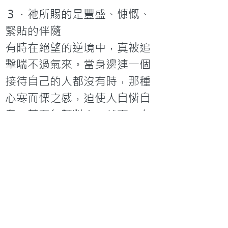
３．祂所賜的是豐盛、慷慨、
緊貼的伴隨
有時在絕望的逆境中，真被追
擊喘不過氣來。當身邊連一個
接待自己的人都沒有時，那種
心寒而慄之感，迫使人自憐自
卑，甚至無顏對人。然而，在
這時刻卻得到作為東道主的神
以大愛接待，能住在祂的殿
中，且驅走敵人，這是奇妙的
同在和極大的安慰, 我定意不再
流蕩離開主的居所。