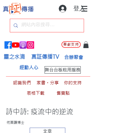
登入
奉獻支持
靈之水滴
真証傳播TV
合辦聚會
經動人心
舞台台板租用服務
認識我們
家書。分享
你的支持
表格下載
售賣點
詩中詩: 疫流中的逆流
何崇謙博士
文章