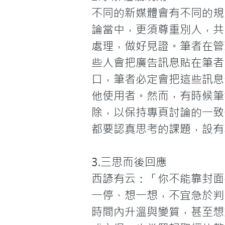
不同的新媒體會有不同的規
論當中，更須尊重別人，共
處理，做好見證。筆者在管理
些人會把廣告訊息貼在筆者
口，筆者必定會把這些訊息
他使用者。然而，有時候筆
除，以保持專頁討論的一致
都要認真思考的課題，設有
3.三思而後回應
西諺有云：「你不能靠封面
一停、想一想，不宜急於判
時間內升溫與變質，甚至想