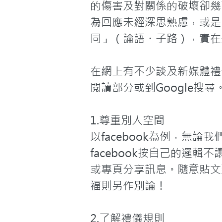
的傷害及對關係的破壞卻幾
為回應未經深思熟慮，或是
同」（論語・子路），實在
在網上有不少談及新媒體禮
閱讀部分或到Google搜
1.尊重別人空間
以facebook為例，無
facebook按自己的邏
或專頁分享訊息。隨意貼文
福則另作別論！

2.了解禮儀規則