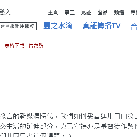
登入
主頁
事工
見証
產品
頻道
專
靈之水滴
真証傳播TV
舞台台板租用服務
表格下載
售賣點
發言的新媒體時代，我們如何妥善運用自由發
交生活的延伸部分，克己守禮亦是基督徒作鹽
們共同思考這個課題。）
