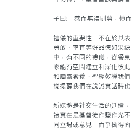
子曰:「恭而無禮則勞，慎
禮儀的重要性，不在於其表
勇敢、率直等好品德如果缺
中，有不同的禮儀，從餐桌
家能有空間建立和深化彼此
和屬靈素養。聖經教導我們
樣提醒我們在說誠實話時也
新媒體是社交生活的延續，
禮實在是基督徒作鹽作光不
同立場或意見，而爭拗得面