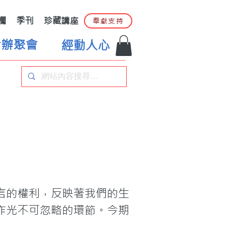
欄
季刊
珍藏講座
奉獻支持
合辦聚會
經動人心
言的權利，反映著我們的生
作光不可忽略的環節。今期