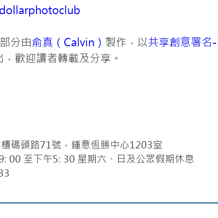
dollarphotoclub
部分由
俞真（Calvin）
製作，以
共享創意署名-
出，歡迎讀者轉載及分享。
碼頭路71號，鍾意恆勝中心1203室
 00 至下午5: 30 星期六、日及公眾假期休息
33