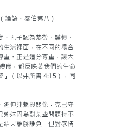
（論語・泰伯第八）

度。孔子認為恭敬、謹慎、
的生活裡面，在不同的場合
尊重。正是這分尊重，讓大
些禮儀，都反映著我們的生命
（以弗所書 4:15），同
、延伸連繫與關係，克己守
兄姊妹因為對某些問題持不
是結果誰勝誰負，但對感情