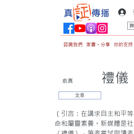
認識我們
家書。分享
你的支持
禮儀
俞真
文章
（引言：在講求自主和平等
命和屬靈素養。新媒體是社
〈禮儀〉，筆者嘗試與讀者