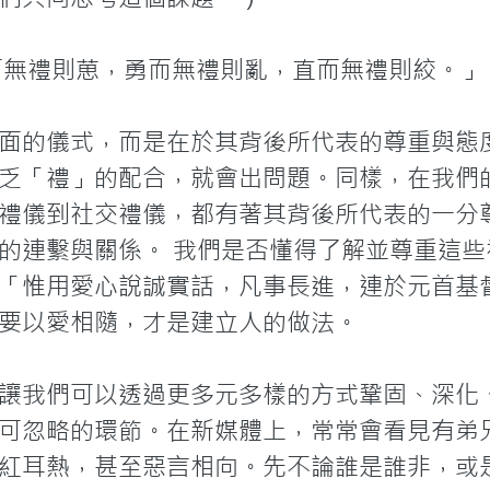
而無禮則葸，勇而無禮則亂，直而無禮則絞。」
面的儀式，而是在於其背後所代表的尊重與態
乏「禮」的配合，就會出問題。同樣，在我們
禮儀到社交禮儀，都有著其背後所代表的一分
的連繫與關係。 我們是否懂得了解並尊重這
「惟用愛心說誠實話，凡事長進，連於元首基督」
要以愛相隨，才是建立人的做法。

讓我們可以透過更多元多樣的方式鞏固、深化
可忽略的環節。在新媒體上，常常會看見有弟
紅耳熱，甚至惡言相向。先不論誰是誰非，或